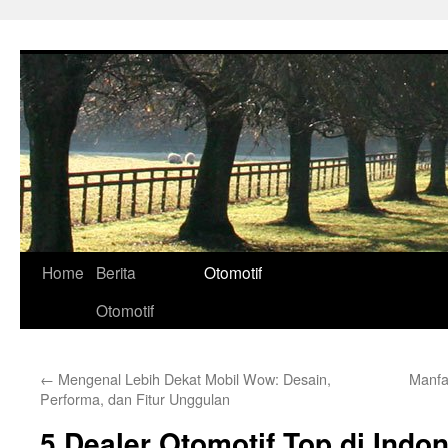
Skip
to
content
Home
Berita
Otomotif
Otomotif
←
Mengenal Lebih Dekat Mobil Wow: Desain,
Manfa
Performa, dan Fitur Unggulan
5 Dealer Otomotif Top di Indo