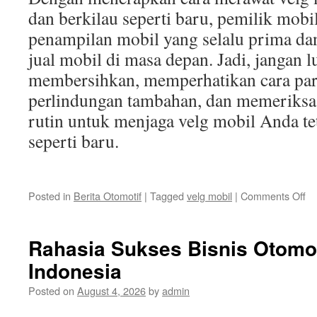
dan berkilau seperti baru, pemilik mob
penampilan mobil yang selalu prima da
jual mobil di masa depan. Jadi, jangan l
membersihkan, memperhatikan cara pa
perlindungan tambahan, dan memeriksa 
rutin untuk menjaga velg mobil Anda te
seperti baru.
on
Posted in
Berita Otomotif
|
Tagged
velg mobil
|
Comments Off
Ca
Me
Ve
Rahasia Sukses Bisnis Otomot
Mo
Indonesia
ag
Te
Posted on
August 4, 2026
by
admin
Aw
da