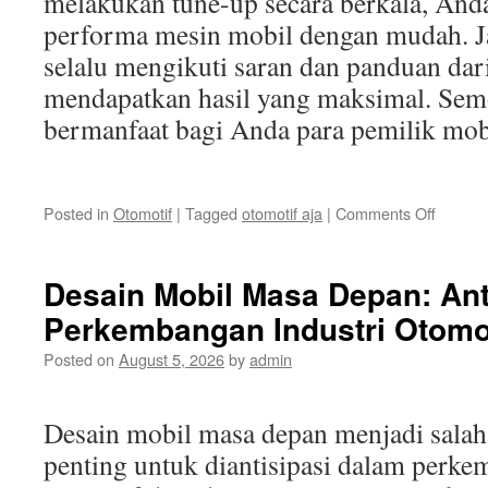
melakukan tune-up secara berkala, And
performa mesin mobil dengan mudah. J
selalu mengikuti saran dan panduan dari
mendapatkan hasil yang maksimal. Semog
bermanfaat bagi Anda para pemilik mob
on
Posted in
Otomotif
|
Tagged
otomotif aja
|
Comments Off
Cara
Mening
Perfor
Desain Mobil Masa Depan: Ant
Mesin
Perkembangan Industri Otomot
Mobil
dengan
Posted on
August 5, 2026
by
admin
Mudah
Desain mobil masa depan menjadi salah 
penting untuk diantisipasi dalam perke