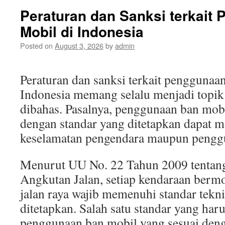
Bisni
Peraturan dan Sanksi terkait
Otom
Mobil di Indonesia
Pate
di
Posted on
August 3, 2026
by
admin
Indo
Peraturan dan sanksi terkait penggunaa
Indonesia memang selalu menjadi topik
dibahas. Pasalnya, penggunaan ban mobi
dengan standar yang ditetapkan dapat
keselamatan pengendara maupun penggun
Menurut UU No. 22 Tahun 2009 tentang
Angkutan Jalan, setiap kendaraan bermo
jalan raya wajib memenuhi standar tekn
ditetapkan. Salah satu standar yang har
penggunaan ban mobil yang sesuai deng