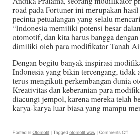
Andika Pratama, seorang modifikator pr
road pada Fortuner ini merupakan hasil 
pecinta petualangan yang selalu mencari
“Indonesia memiliki potensi besar dala
otomotif, dan kita harus bangga dengan 
dimiliki oleh para modifikator Tanah A
Dengan begitu banyak inspirasi modifik
Indonesia yang bikin tercengang, tidak 
terus mengikuti perkembangan dunia ot
Kreativitas dan keberanian para modifik
diacungi jempol, karena mereka telah b
karya-karya luar biasa yang mampu me
on
Posted in
Otomotif
|
Tagged
otomotif wow
|
Comments Off
Inspir