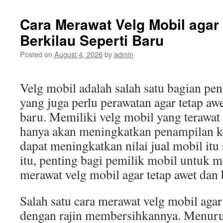
Modifi
Otomo
Cara Merawat Velg Mobil agar
Wow
Berkilau Seperti Baru
ala
Indon
Posted on
August 4, 2026
by
admin
yang
Bikin
Terce
Velg mobil adalah salah satu bagian pen
yang juga perlu perawatan agar tetap awe
baru. Memiliki velg mobil yang terawat
hanya akan meningkatkan penampilan ke
dapat meningkatkan nilai jual mobil itu 
itu, penting bagi pemilik mobil untuk m
merawat velg mobil agar tetap awet dan b
Salah satu cara merawat velg mobil agar
dengan rajin membersihkannya. Menuru