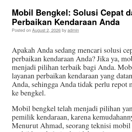
Terb
di
Mobil Bengkel: Solusi Cepat d
Indus
Perbaikan Kendaraan Anda
Otom
Tekn
Posted on
August 2, 2026
by
admin
Cang
yang
Bikin
Apakah Anda sedang mencari solusi cepa
Kere
perbaikan kendaraan Anda? Jika ya, mob
menjadi pilihan terbaik bagi Anda. Mob
layanan perbaikan kendaraan yang datan
Anda, sehingga Anda tidak perlu repo
ke bengkel.
Mobil bengkel telah menjadi pilihan ya
pemilik kendaraan, karena kemudahannya
Menurut Ahmad, seorang teknisi mobil