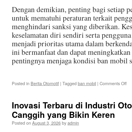
Dengan demikian, penting bagi setiap p
untuk mematuhi peraturan terkait peng
menghindari sanksi yang diberikan. Ke
keselamatan diri sendiri serta pengguna
menjadi prioritas utama dalam berkend
ini bermanfaat dan dapat meningkatkan
pentingnya menjaga kondisi ban mobil s
on
Posted in
Berita Otomotif
|
Tagged
ban mobil
|
Comments Off
Pe
da
Sa
Inovasi Terbaru di Industri Ot
ter
Canggih yang Bikin Keren
Pe
Ba
Posted on
August 3, 2026
by
admin
Mo
di