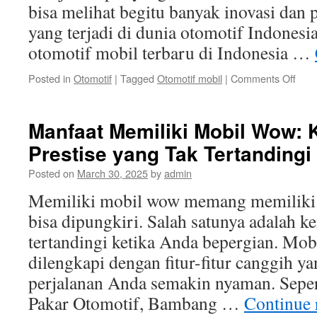
bisa melihat begitu banyak inovasi dan
Be
yang terjadi di dunia otomotif Indonesia
otomotif mobil terbaru di Indonesia …
on
Posted in
Otomotif
|
Tagged
Otomotif mobil
|
Comments Off
Tren
Otom
Mobi
Manfaat Memiliki Mobil Wow:
Terb
Prestise yang Tak Tertandingi
di
Indo
Posted on
March 30, 2025
by
admin
Memiliki mobil wow memang memiliki 
bisa dipungkiri. Salah satunya adalah 
tertandingi ketika Anda bepergian. Mob
dilengkapi dengan fitur-fitur canggih 
perjalanan Anda semakin nyaman. Seper
Pakar Otomotif, Bambang …
Continue 