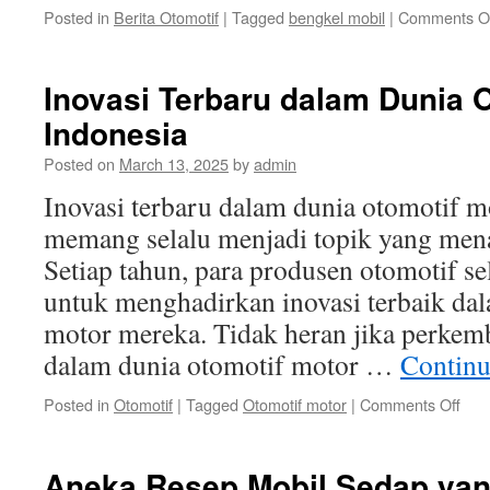
Posted in
Berita Otomotif
|
Tagged
bengkel mobil
|
Comments O
Inovasi Terbaru dalam Dunia O
Indonesia
Posted on
March 13, 2025
by
admin
Inovasi terbaru dalam dunia otomotif m
memang selalu menjadi topik yang mena
Setiap tahun, para produsen otomotif s
untuk menghadirkan inovasi terbaik d
motor mereka. Tidak heran jika perkem
dalam dunia otomotif motor …
Continu
on
Posted in
Otomotif
|
Tagged
Otomotif motor
|
Comments Off
Inov
Ter
dal
Aneka Resep Mobil Sedap yan