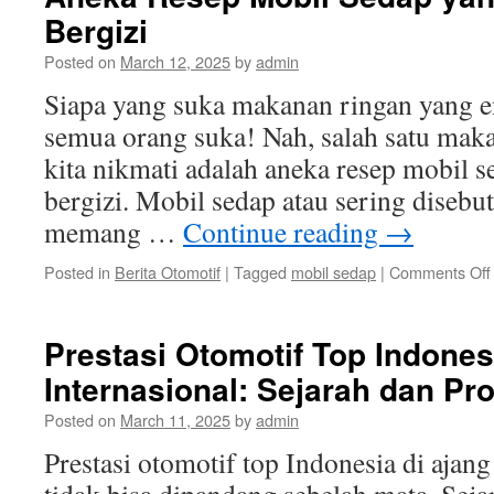
Dun
Bergizi
Otom
Mot
Posted on
March 12, 2025
by
admin
di
Indo
Siapa yang suka makanan ringan yang en
semua orang suka! Nah, salah satu maka
kita nikmati adalah aneka resep mobil s
bergizi. Mobil sedap atau sering disebu
memang …
Continue reading
→
Posted in
Berita Otomotif
|
Tagged
mobil sedap
|
Comments Off
Prestasi Otomotif Top Indones
Internasional: Sejarah dan Pr
Posted on
March 11, 2025
by
admin
Prestasi otomotif top Indonesia di ajan