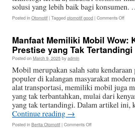
solusi yang lebih baik bagi konsumen.
on
Posted in
Otomotif
|
Tagged
otomotif good
|
Comments Off
Inova
Tekno
Terba
Manfaat Memiliki Mobil Wow:
dala
Prestise yang Tak Tertandingi
Indust
Otomo
Posted on
March 9, 2025
by
admin
Mobil merupakan salah satu kendaraan 
populer di kalangan masyarakat modern
alat transportasi, memiliki mobil juga
yang tak terbantahkan, mulai dari keny
yang tak tertandingi. Dalam artikel ini
Continue reading
→
on
Posted in
Berita Otomotif
|
Comments Off
Manfaat