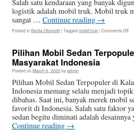
Salah satu kendaraan yang banyak digu
logistik adalah mobil truk. Mobil truk
sangat …
Continue reading
→
on
Posted in
Berita Otomotif
|
Tagged
mobil truk
|
Comments Off
Ma
Me
Mo
Pilihan Mobil Sedan Terpopule
Tr
Masyarakat Indonesia
da
Bis
Posted on
March 6, 2025
by
admin
Log
di
Pilihan Mobil Sedan Terpopuler di Kal
In
Indonesia memang selalu menjadi topik
dibahas. Saat ini, banyak merek mobil 
favorit di Indonesia. Salah satu faktor
sedan begitu diminati adalah desainnya
Continue reading
→