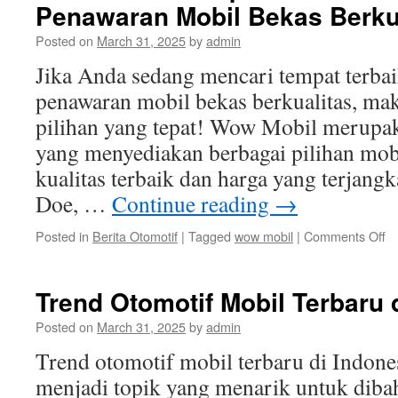
Penawaran Mobil Bekas Berku
Posted on
March 31, 2025
by
admin
Jika Anda sedang mencari tempat terb
penawaran mobil bekas berkualitas, m
pilihan yang tepat! Wow Mobil merupak
yang menyediakan berbagai pilihan mob
kualitas terbaik dan harga yang terjan
Doe, …
Continue reading
→
o
Posted in
Berita Otomotif
|
Tagged
wow mobil
|
Comments Off
W
Mo
T
Trend Otomotif Mobil Terbaru 
Te
un
Posted on
March 31, 2025
by
admin
M
Trend otomotif mobil terbaru di Indon
P
Mo
menjadi topik yang menarik untuk dibaha
B