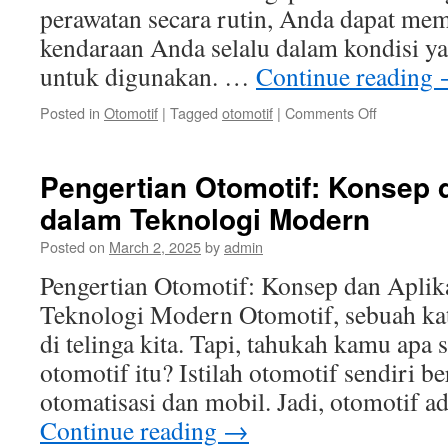
perawatan secara rutin, Anda dapat me
kendaraan Anda selalu dalam kondisi y
untuk digunakan. …
Continue reading
on
Posted in
Otomotif
|
Tagged
otomotif
|
Comments Off
Pentingnya
Perawatan
Rutin
Pengertian Otomotif: Konsep 
untuk
dalam Teknologi Modern
Kendaraan
Anda
Posted on
March 2, 2025
by
admin
Pengertian Otomotif: Konsep dan Aplik
Teknologi Modern Otomotif, sebuah kata
di telinga kita. Tapi, tahukah kamu apa
otomotif itu? Istilah otomotif sendiri be
otomatisasi dan mobil. Jadi, otomotif a
Continue reading
→