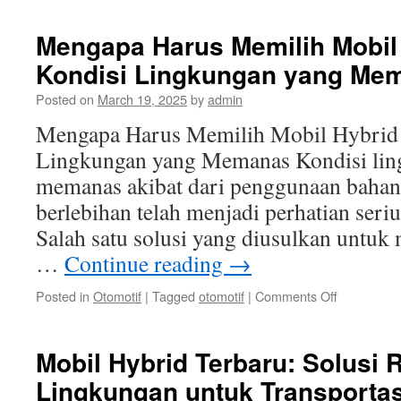
Mengapa Harus Memilih Mobil 
Kondisi Lingkungan yang Me
Posted on
March 19, 2025
by
admin
Mengapa Harus Memilih Mobil Hybrid 
Lingkungan yang Memanas Kondisi lin
memanas akibat dari penggunaan bahan 
berlebihan telah menjadi perhatian seri
Salah satu solusi yang diusulkan untuk 
…
Continue reading
→
on
Posted in
Otomotif
|
Tagged
otomotif
|
Comments Off
Mengapa
Harus
Memilih
Mobil Hybrid Terbaru: Solusi
Mobil
Lingkungan untuk Transportas
Hybrid