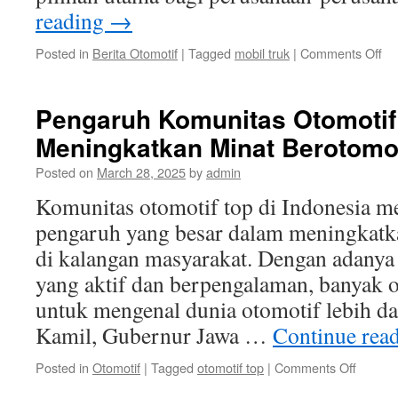
reading
→
on
Posted in
Berita Otomotif
|
Tagged
mobil truk
|
Comments Off
Tr
Pe
Mo
Pengaruh Komunitas Otomotif
Tr
Meningkatkan Minat Berotomot
Se
Tra
Posted on
March 28, 2025
by
admin
di
Se
Komunitas otomotif top di Indonesia 
Tr
pengaruh yang besar dalam meningkatk
In
di kalangan masyarakat. Dengan adanya
yang aktif dan berpengalaman, banyak o
untuk mengenal dunia otomotif lebih 
Kamil, Gubernur Jawa …
Continue rea
on
Posted in
Otomotif
|
Tagged
otomotif top
|
Comments Off
Pengar