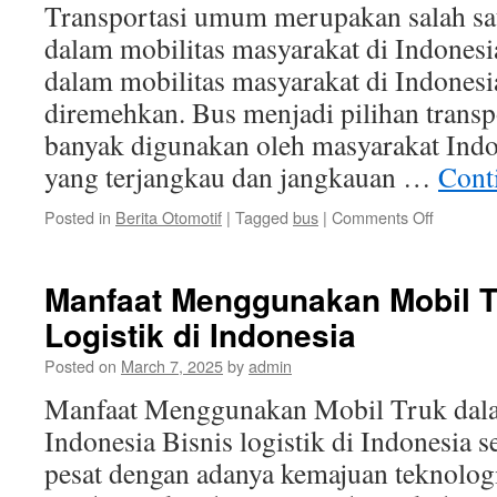
Transportasi umum merupakan salah sat
dalam mobilitas masyarakat di Indonesi
dalam mobilitas masyarakat di Indonesia
diremehkan. Bus menjadi pilihan transp
banyak digunakan oleh masyarakat Indo
yang terjangkau dan jangkauan …
Cont
on
Posted in
Berita Otomotif
|
Tagged
bus
|
Comments Off
Peran
Penting
Bus
Manfaat Menggunakan Mobil T
dalam
Logistik di Indonesia
Mobilitas
Masyara
Posted on
March 7, 2025
by
admin
di
Indonesi
Manfaat Menggunakan Mobil Truk dalam
Indonesia Bisnis logistik di Indonesia
pesat dengan adanya kemajuan teknologi