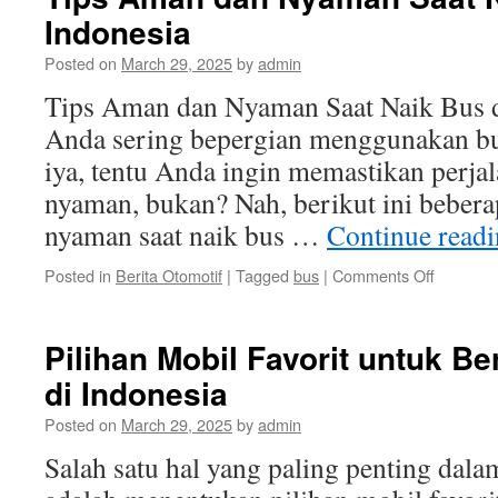
Kerj
Indonesia
Mot
Otom
Posted on
March 29, 2025
by
admin
Seb
Memi
Tips Aman dan Nyaman Saat Naik Bus 
Mem
Anda sering bepergian menggunakan bus
iya, tentu Anda ingin memastikan perj
nyaman, bukan? Nah, berikut ini bebera
nyaman saat naik bus …
Continue read
on
Posted in
Berita Otomotif
|
Tagged
bus
|
Comments Off
Tips
Aman
dan
Pilihan Mobil Favorit untuk B
Nyaman
di Indonesia
Saat
Naik
Posted on
March 29, 2025
by
admin
Bus
di
Salah satu hal yang paling penting dal
Indonesi