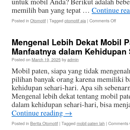
untuk mobil Anda? Berikut adalah beber
memilih ban yang tepat …
Continue re
on
Posted in
Otomotif
|
Tagged
otomotif aja
|
Comments Off
Cara
Memilih
Ban
Mengenal Lebih Dekat Mobil P
yang
Manfaatnya dalam Kehidupan S
Tepat
untuk
Posted on
March 19, 2025
by
admin
Mobil
Anda
Mobil paten, siapa yang tidak mengenal
pilihan banyak orang karena memiliki 
kehidupan sehari-hari. Apa sih sebenarn
Mengenal lebih dekat tentang mobil pa
dalam kehidupan sehari-hari, bisa men
Continue reading
→
Posted in
Berita Otomotif
|
Tagged
mobil paten lah
|
Comments 