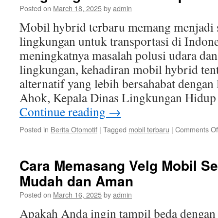
di
Posted on
March 18, 2025
by
admin
Tengah
Kondisi
Mobil hybrid terbaru memang menjadi 
Lingkunga
lingkungan untuk transportasi di Indon
yang
Memanas
meningkatnya masalah polusi udara dan
lingkungan, kehadiran mobil hybrid te
alternatif yang lebih bersahabat denga
Ahok, Kepala Dinas Lingkungan Hidup
Continue reading
→
Posted in
Berita Otomotif
|
Tagged
mobil terbaru
|
Comments Of
Cara Memasang Velg Mobil Se
Mudah dan Aman
Posted on
March 16, 2025
by
admin
Apakah Anda ingin tampil beda dengan