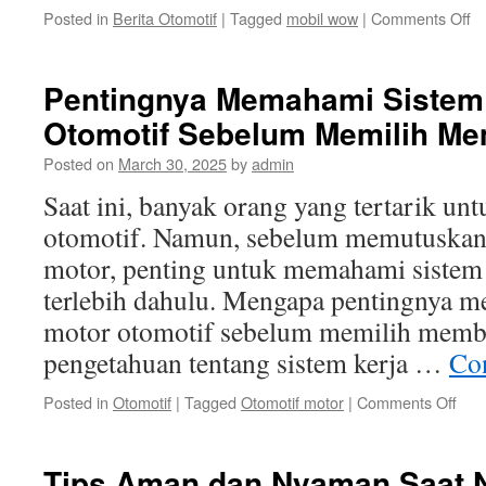
o
Posted in
Berita Otomotif
|
Tagged
mobil wow
|
Comments Off
Ma
Me
Mo
Pentingnya Memahami Sistem 
W
Otomotif Sebelum Memilih Me
K
d
Posted on
March 30, 2025
by
admin
Pr
y
Saat ini, banyak orang yang tertarik un
T
otomotif. Namun, sebelum memutuskan
Te
motor, penting untuk memahami sistem 
terlebih dahulu. Mengapa pentingnya m
motor otomotif sebelum memilih memb
pengetahuan tentang sistem kerja …
Co
on
Posted in
Otomotif
|
Tagged
Otomotif motor
|
Comments Off
Pen
Mem
Sis
Tips Aman dan Nyaman Saat N