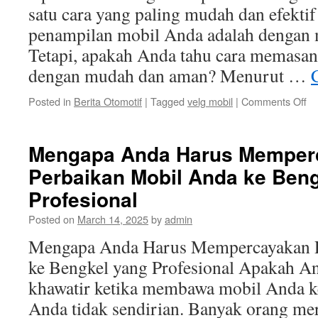
satu cara yang paling mudah dan efekti
penampilan mobil Anda adalah dengan 
Tetapi, apakah Anda tahu cara memasan
dengan mudah dan aman? Menurut …
on
Posted in
Berita Otomotif
|
Tagged
velg mobil
|
Comments Off
Ca
M
Ve
Mengapa Anda Harus Memper
Mo
Perbaikan Mobil Anda ke Ben
Se
de
Profesional
M
da
Posted on
March 14, 2025
by
admin
A
Mengapa Anda Harus Mempercayakan P
ke Bengkel yang Profesional Apakah An
khawatir ketika membawa mobil Anda ke
Anda tidak sendirian. Banyak orang me