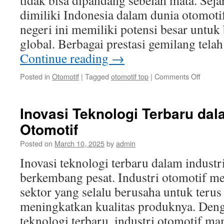
tidak bisa dipandang sebelah mata. Sej
dimiliki Indonesia dalam dunia otomo
negeri ini memiliki potensi besar untuk 
global. Berbagai prestasi gemilang tela
Continue reading
→
on
Posted in
Otomotif
|
Tagged
otomotif top
|
Comments Off
Prestas
Otomoti
Top
Inovasi Teknologi Terbaru dal
Indone
Otomotif
di
Ajang
Posted on
March 10, 2025
by
admin
Interna
Sejara
Inovasi teknologi terbaru dalam indust
dan
berkembang pesat. Industri otomotif me
Proyek
sektor yang selalu berusaha untuk terus
meningkatkan kualitas produknya. Deng
teknologi terbaru, industri otomotif 