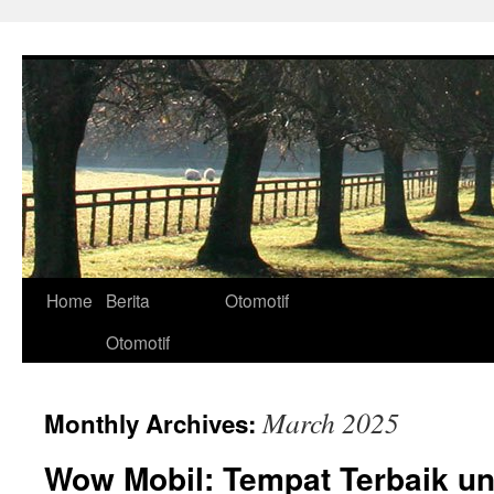
Skip
to
content
Home
Berita
Otomotif
Otomotif
March 2025
Monthly Archives:
Wow Mobil: Tempat Terbaik 