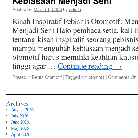
Kebiasaan Menjadi Seni
Pri
Posted on
March 1, 2025
by
admin
Kisah Inspiratif Pebisnis Otomotif: M
Menjadi Seni Halo pembaca setia, kali 
tentang kisah inspiratif seorang pebisni
mampu mengubah kebiasaan menjadi sen
otomotif harus memiliki keahlian khusus
tinggi agar …
Continue reading
→
Posted in
Berita Otomotif
|
Tagged
arti otomotif
|
Comments Off
I
Archives
August 2026
July 2026
June 2026
May 2026
April 2026