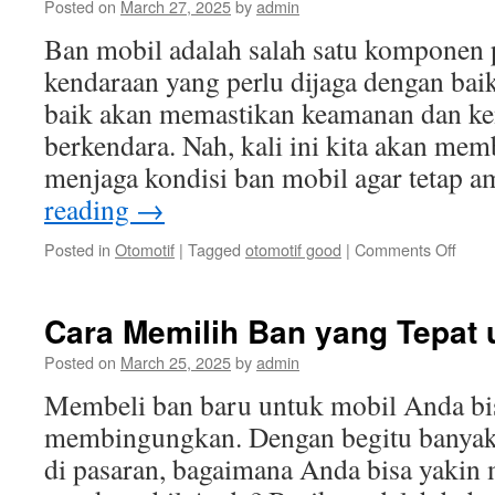
Posted on
March 27, 2025
by
admin
Ban mobil adalah salah satu komponen 
kendaraan yang perlu dijaga dengan bai
baik akan memastikan keamanan dan ke
berkendara. Nah, kali ini kita akan mem
menjaga kondisi ban mobil agar tetap
reading
→
on
Posted in
Otomotif
|
Tagged
otomotif good
|
Comments Off
Cara
Menj
Kondi
Cara Memilih Ban yang Tepat 
Ban
Mobil
Posted on
March 25, 2025
by
admin
agar
Membeli ban baru untuk mobil Anda bis
Ama
dan
membingungkan. Dengan begitu banyak p
Nyam
di pasaran, bagaimana Anda bisa yakin 