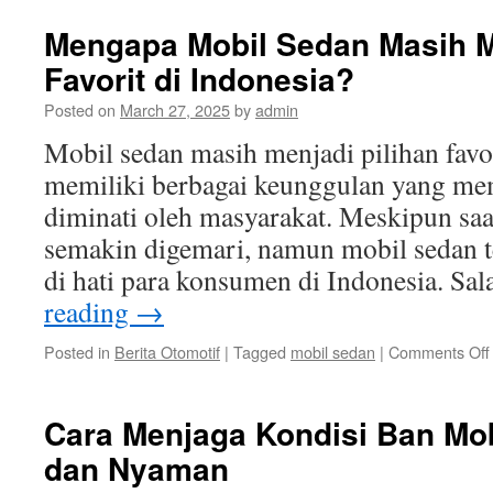
Komuni
Otomoti
Mengapa Mobil Sedan Masih M
Top
Favorit di Indonesia?
dalam
Mening
Posted on
March 27, 2025
by
admin
Minat
Berotom
Mobil sedan masih menjadi pilihan favor
di
memiliki berbagai keunggulan yang me
Indone
diminati oleh masyarakat. Meskipun saa
semakin digemari, namun mobil sedan t
di hati para konsumen di Indonesia. Sa
reading
→
Posted in
Berita Otomotif
|
Tagged
mobil sedan
|
Comments Off
Cara Menjaga Kondisi Ban Mo
dan Nyaman