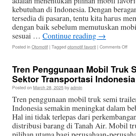
adalah menentukan pilihan mobil favori
kebutuhan di Indonesia. Dengan beraga
tersedia di pasaran, tentu kita harus 
dengan baik sebelum memutuskan mobi
sesuai …
Continue reading
→
on
Posted in
Otomotif
|
Tagged
otomotif favorit
|
Comments Off
Pili
Mobi
Favo
Tren Penggunaan Mobil Truk Se
untu
Sektor Transportasi Indonesia
Berb
Keb
Posted on
March 28, 2025
by
admin
di
Indo
Tren penggunaan mobil truk semi trailer
Indonesia semakin meningkat dalam beb
Hal ini tidak terlepas dari perkembangan
distribusi barang di Tanah Air. Mobil tr
pilihan utama bagi perusahaan-perusa