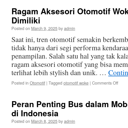
Memiliki
Mobil
Ragam Aksesori Otomotif Wok
Wow:
Dimiliki
Kenyamanan
dan
Posted on
March 9, 2025
by
admin
Prestise
yang
Saat ini, tren otomotif semakin berkem
Tak
tidak hanya dari segi performa kendaraan
Tertandingi
penampilan. Salah satu hal yang tak kal
ragam aksesori otomotif yang bisa me
terlihat lebih stylish dan unik. …
Contin
on
Posted in
Otomotif
|
Tagged
otomotif woke
|
Comments Off
Rag
Akses
Otomo
Peran Penting Bus dalam Mobi
Wok
di Indonesia
yang
Wajib
Posted on
March 8, 2025
by
admin
Dimili