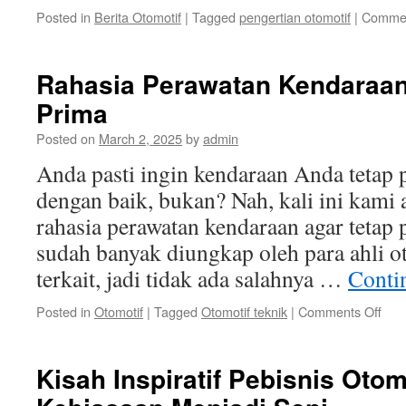
Posted in
Berita Otomotif
|
Tagged
pengertian otomotif
|
Commen
Rahasia Perawatan Kendaraan
Prima
Posted on
March 2, 2025
by
admin
Anda pasti ingin kendaraan Anda tetap 
dengan baik, bukan? Nah, kali ini kam
rahasia perawatan kendaraan agar tetap 
sudah banyak diungkap oleh para ahli o
terkait, jadi tidak ada salahnya …
Conti
on
Posted in
Otomotif
|
Tagged
Otomotif teknik
|
Comments Off
Rah
Per
Ken
Kisah Inspiratif Pebisnis Oto
aga
Tet