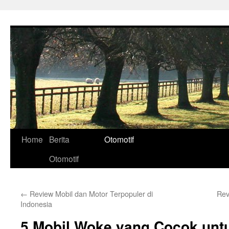
Skip
to
content
Home
Berita
Otomotif
Otomotif
←
Review Mobil dan Motor Terpopuler di
Rev
Indonesia
5 Mobil Woke yang Cocok unt