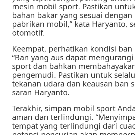
mesin mobil sport. Pastikan un
bahan bakar yang sesuai dengan
pabrikan mobil,” kata Haryanto, s
otomotif.
Keempat, perhatikan kondisi ban 
“Ban yang aus dapat mengurangi
sport dan bahkan membahayakan
pengemudi. Pastikan untuk selal
tekanan udara dan keausan ban se
saran Haryanto.
Terakhir, simpan mobil sport And
aman dan terlindungi. “Menyimpa
tempat yang terlindungi dari cua
potensi pencurian akan memper