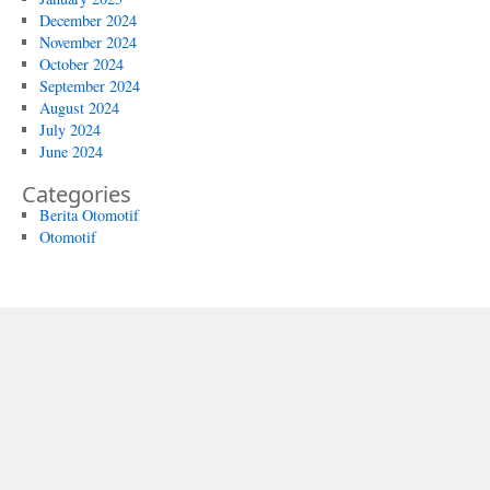
December 2024
November 2024
October 2024
September 2024
August 2024
July 2024
June 2024
Categories
Berita Otomotif
Otomotif