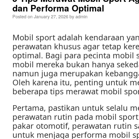
dan Performa Optimal
Posted on
January 27, 2026
by
admin
Mobil sport adalah kendaraan y
perawatan khusus agar tetap ker
optimal. Bagi para pecinta mobil 
mobil mereka bukan hanya seked
namun juga merupakan kebanggaa
Oleh karena itu, penting untuk 
beberapa tips merawat mobil spor
Pertama, pastikan untuk selalu 
perawatan rutin pada mobil spor
pakar otomotif, perawatan rutin 
untuk menjaga performa mobil sp