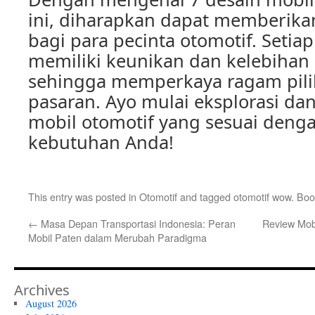
ini, diharapkan dapat memberik
bagi para pecinta otomotif. Setia
memiliki keunikan dan kelebihan
sehingga memperkaya ragam pili
pasaran. Ayo mulai eksplorasi da
mobil otomotif yang sesuai denga
kebutuhan Anda!
This entry was posted in
Otomotif
and tagged
otomotif wow
. Bo
←
Masa Depan Transportasi Indonesia: Peran
Review Mobi
Mobil Paten dalam Merubah Paradigma
Archives
August 2026