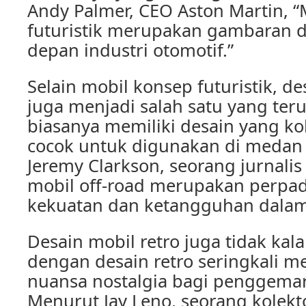
Andy Palmer, CEO Aston Martin, “
futuristik merupakan gambaran da
depan industri otomotif.”
Selain mobil konsep futuristik, de
juga menjadi salah satu yang teru
biasanya memiliki desain yang k
cocok untuk digunakan di medan 
Jeremy Clarkson, seorang jurnalis
mobil off-road merupakan perpa
kekuatan dan ketangguhan dalam 
Desain mobil retro juga tidak kal
dengan desain retro seringkali 
nuansa nostalgia bagi penggemar
Menurut Jay Leno, seorang kolekt