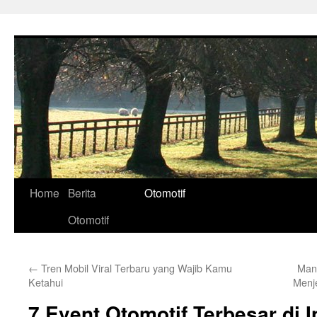
Skip
to
content
Home
Berita
Otomotif
Otomotif
←
Tren Mobil Viral Terbaru yang Wajib Kamu
Man
Ketahui
Menje
7 Event Otomotif Terbesar di 