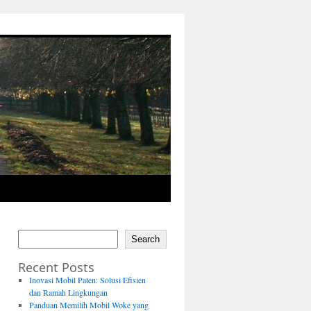
Search
Recent Posts
Inovasi Mobil Paten: Solusi Efisien
dan Ramah Lingkungan
Panduan Memilih Mobil Woke yang