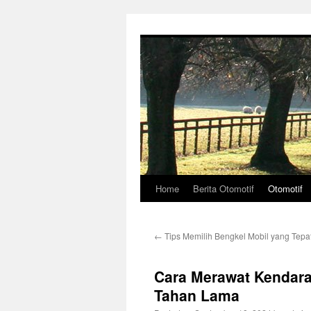
Skip
to
content
Home
Berita Otomotif
Otomotif
←
Tips Memilih Bengkel Mobil yang Tepat
Cara Merawat Kendara
Tahan Lama