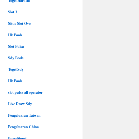
Togel Hari Ini
Slot 3
Situs Slot Ovo
Hk Pools
Slot Pulsa
Sdy Pools
Togel Sdy
Hk Pools
slot pulsa all operator
Live Draw Sdy
Pengeluaran Taiwan
Pengeluaran China
Bupatitogel