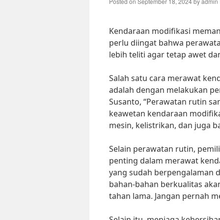
Posted on
September 18, 2024
by
admin
Kendaraan modifikasi meman
perlu diingat bahwa perawat
lebih teliti agar tetap awet d
Salah satu cara merawat kend
adalah dengan melakukan per
Susanto, “Perawatan rutin s
keawetan kendaraan modifika
mesin, kelistrikan, dan juga b
Selain perawatan rutin, pemi
penting dalam merawat kenda
yang sudah berpengalaman da
bahan-bahan berkualitas aka
tahan lama. Jangan pernah m
Selain itu, menjaga kebersih