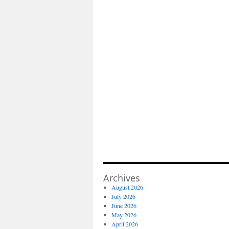
Archives
August 2026
July 2026
June 2026
May 2026
April 2026