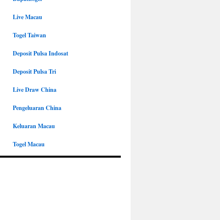
Live Macau
Togel Taiwan
Deposit Pulsa Indosat
Deposit Pulsa Tri
Live Draw China
Pengeluaran China
Keluaran Macau
Togel Macau