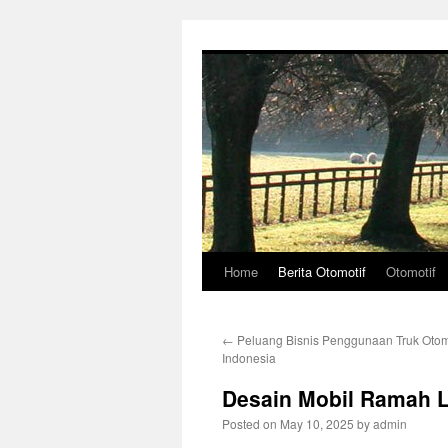
Skip
to
content
Home
Berita Otomotif
Otomotif
←
Peluang Bisnis Penggunaan Truk Otomoti
Indonesia
Desain Mobil Ramah L
Posted on
May 10, 2025
by
admin