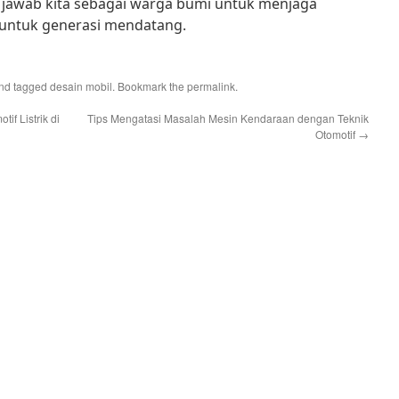
g jawab kita sebagai warga bumi untuk menjaga
i untuk generasi mendatang.
nd tagged
desain mobil
. Bookmark the
permalink
.
f Listrik di
Tips Mengatasi Masalah Mesin Kendaraan dengan Teknik
Otomotif
→