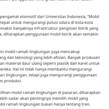
pengamat otomotif dari Universitas Indonesia, “Mobil
g tepat untuk mengurangi polusi udara di kota-kota
makin banyaknya infrastruktur pengisian listrik yang
a, diharapkan penggunaan mobil listrik akan semakin
esain mobil ramah lingkungan juga mencakup
ng dan teknologi yang lebih efisien. Banyak produsen
 material daur ulang seperti plastik dan karet untuk
eka. Hal ini tidak hanya membantu mengurangi
ri lingkungan, tetapi juga mengurangi penggunaan
es produksi.
lihan mobil ramah lingkungan di pasaran, diharapkan
ebih sadar akan pentingnya memilih mobil yang
bil ramah lingkungan bukan hanya tentang tren,