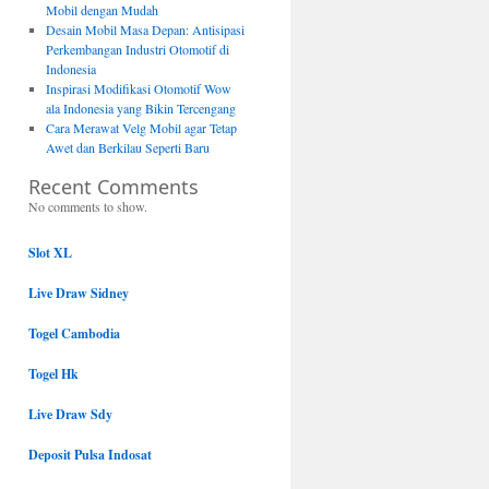
Mobil dengan Mudah
Desain Mobil Masa Depan: Antisipasi
Perkembangan Industri Otomotif di
Indonesia
Inspirasi Modifikasi Otomotif Wow
ala Indonesia yang Bikin Tercengang
Cara Merawat Velg Mobil agar Tetap
Awet dan Berkilau Seperti Baru
Recent Comments
No comments to show.
Slot XL
Live Draw Sidney
Togel Cambodia
Togel Hk
Live Draw Sdy
Deposit Pulsa Indosat