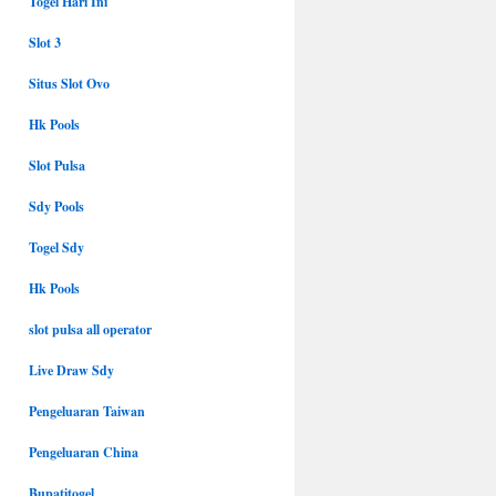
Togel Hari Ini
Slot 3
Situs Slot Ovo
Hk Pools
Slot Pulsa
Sdy Pools
Togel Sdy
Hk Pools
slot pulsa all operator
Live Draw Sdy
Pengeluaran Taiwan
Pengeluaran China
Bupatitogel