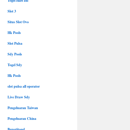
Togel Hari Ini
Slot 3
Situs Slot Ovo
Hk Pools
Slot Pulsa
Sdy Pools
Togel Sdy
Hk Pools
slot pulsa all operator
Live Draw Sdy
Pengeluaran Taiwan
Pengeluaran China
Bupatitogel