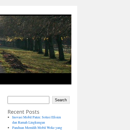
Search
Recent Posts
Inovasi Mobil Paten: Solusi Efisien
dan Ramah Lingkungan
Panduan Memilih Mobil Woke yang