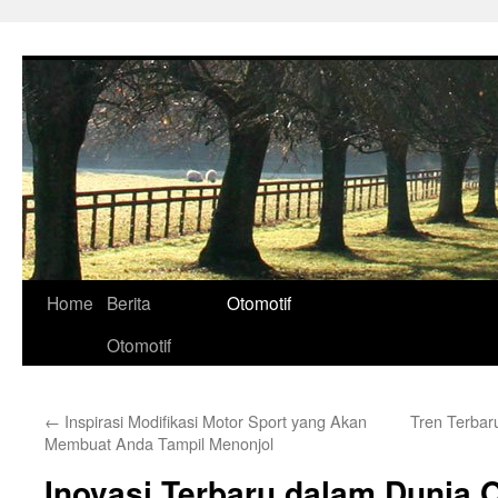
Skip
to
content
Home
Berita
Otomotif
Otomotif
←
Inspirasi Modifikasi Motor Sport yang Akan
Tren Terbar
Membuat Anda Tampil Menonjol
Inovasi Terbaru dalam Dunia O