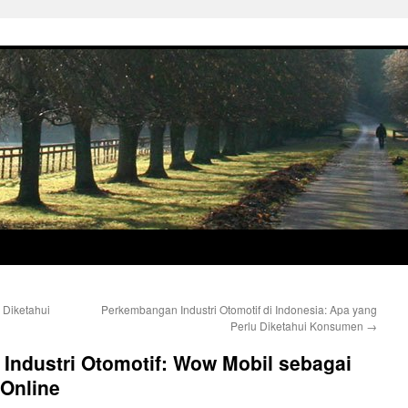
 Diketahui
Perkembangan Industri Otomotif di Indonesia: Apa yang
Perlu Diketahui Konsumen
→
 Industri Otomotif: Wow Mobil sebagai
 Online