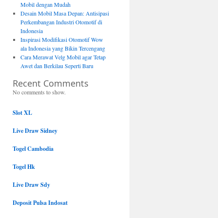
Mobil dengan Mudah
Desain Mobil Masa Depan: Antisipasi
Perkembangan Industri Otomotif di
Indonesia
Inspirasi Modifikasi Otomotif Wow
ala Indonesia yang Bikin Tercengang
Cara Merawat Velg Mobil agar Tetap
Awet dan Berkilau Seperti Baru
Recent Comments
No comments to show.
Slot XL
Live Draw Sidney
Togel Cambodia
Togel Hk
Live Draw Sdy
Deposit Pulsa Indosat