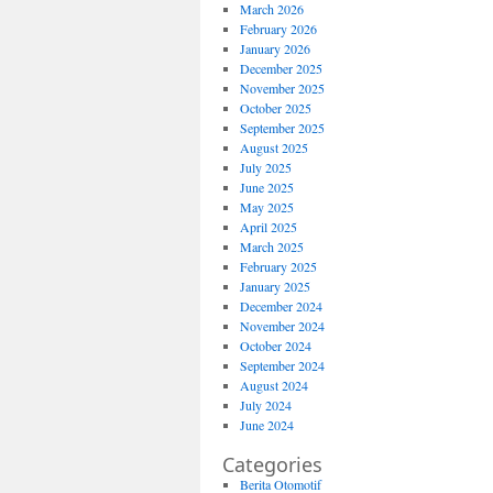
March 2026
February 2026
January 2026
December 2025
November 2025
October 2025
September 2025
August 2025
July 2025
June 2025
May 2025
April 2025
March 2025
February 2025
January 2025
December 2024
November 2024
October 2024
September 2024
August 2024
July 2024
June 2024
Categories
Berita Otomotif