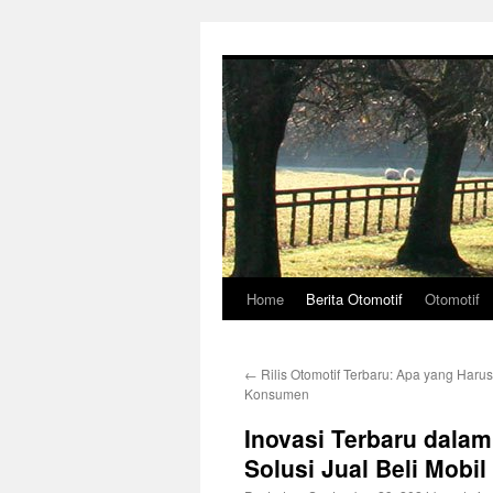
Skip
to
content
Home
Berita Otomotif
Otomotif
←
Rilis Otomotif Terbaru: Apa yang Harus
Konsumen
Inovasi Terbaru dalam
Solusi Jual Beli Mobil