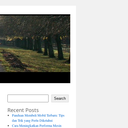
Search
Recent Posts
Panduan Membeli Mobil Terbaru: Tips
dan Trik yang Perlu Diketahui
Cara Meningkatkan Performa Mesin