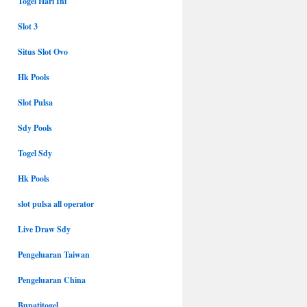
Togel Hari Ini
Slot 3
Situs Slot Ovo
Hk Pools
Slot Pulsa
Sdy Pools
Togel Sdy
Hk Pools
slot pulsa all operator
Live Draw Sdy
Pengeluaran Taiwan
Pengeluaran China
Bupatitogel