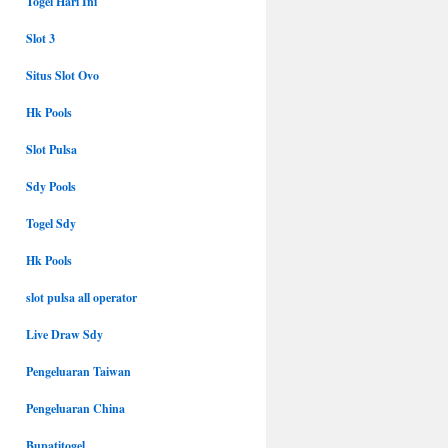
Togel Hari Ini
Slot 3
Situs Slot Ovo
Hk Pools
Slot Pulsa
Sdy Pools
Togel Sdy
Hk Pools
slot pulsa all operator
Live Draw Sdy
Pengeluaran Taiwan
Pengeluaran China
Bupatitogel