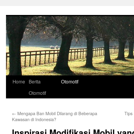
Skip
to
content
Home
Berita
Otomotif
Otomotif
←
Mengapa Ban Mobil Dilarang di Beberapa
Tips
Kawasan di Indonesia?
Inspirasi Modifikasi Mobil yang