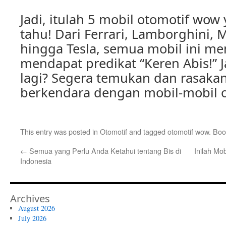
Jadi, itulah 5 mobil otomotif wo
tahu! Dari Ferrari, Lamborghini, M
hingga Tesla, semua mobil ini m
mendapat predikat “Keren Abis!” 
lagi? Segera temukan dan rasakan
berkendara dengan mobil-mobil o
This entry was posted in
Otomotif
and tagged
otomotif wow
. Bo
←
Semua yang Perlu Anda Ketahui tentang Bis di
Inilah Mob
Indonesia
Archives
August 2026
July 2026