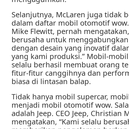
Selanjutnya, McLaren juga tidak 
dalam daftar mobil otomotif wow
Mike Flewitt, pernah mengatakan,
berusaha untuk menggabungkan t
dengan desain yang inovatif dala
yang kami produksi.” Mobil-mob
selalu berhasil membuat orang t
fitur-fitur canggihnya dan perfo
biasa di lintasan balap.
Tidak hanya mobil supercar, mobi
menjadi mobil otomotif wow. Sal
adalah Jeep. CEO Jeep, Christian 
mengatakan, “Kami selalu berusa