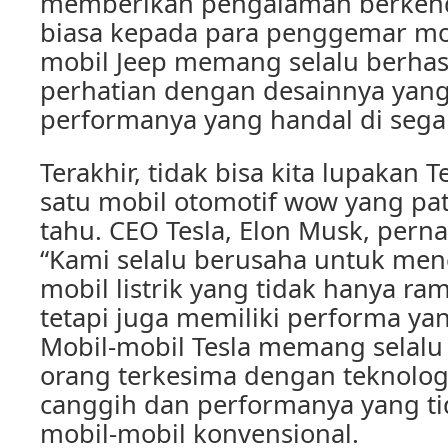
memberikan pengalaman berkend
biasa kepada para penggemar mob
mobil Jeep memang selalu berhas
perhatian dengan desainnya yan
performanya yang handal di sega
Terakhir, tidak bisa kita lupakan T
satu mobil otomotif wow yang pa
tahu. CEO Tesla, Elon Musk, per
“Kami selalu berusaha untuk men
mobil listrik yang tidak hanya ra
tetapi juga memiliki performa yan
Mobil-mobil Tesla memang selalu
orang terkesima dengan teknologi
canggih dan performanya yang ti
mobil-mobil konvensional.