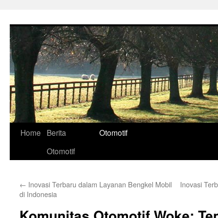
Skip
to
content
Home
Berita
Otomotif
Otomotif
←
Inovasi Terbaru dalam Layanan Bengkel Mobil
Inovasi Ter
di Indonesia
Komunitas Otomotif Woke: Tem