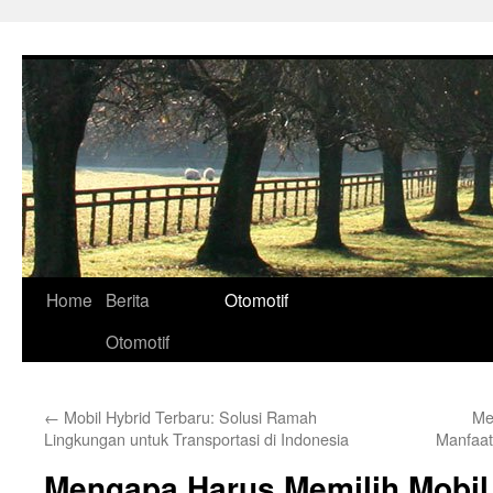
Skip
to
content
Home
Berita
Otomotif
Otomotif
←
Mobil Hybrid Terbaru: Solusi Ramah
Me
Lingkungan untuk Transportasi di Indonesia
Manfaat
Mengapa Harus Memilih Mobil 