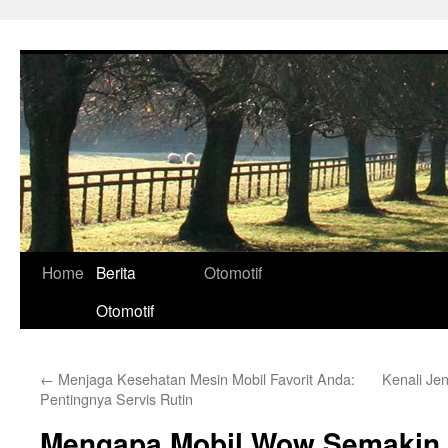
Skip
to
content
Home
Berita
Otomotif
Otomotif
←
Menjaga Kesehatan Mesin Mobil Favorit Anda:
Kenali Je
Pentingnya Servis Rutin
Mengapa Mobil Wow Semakin 