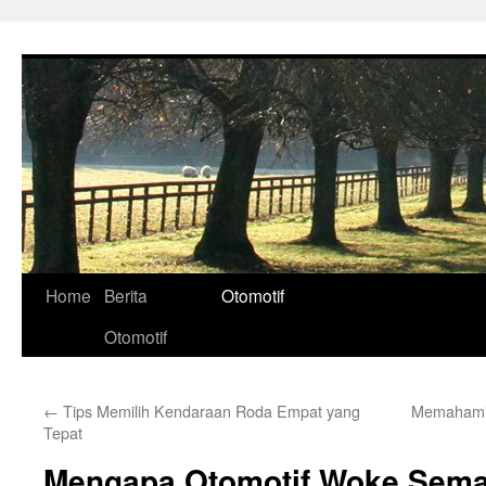
Skip
to
content
Home
Berita
Otomotif
Otomotif
←
Tips Memilih Kendaraan Roda Empat yang
Memahami 
Tepat
Mengapa Otomotif Woke Semak