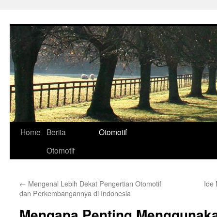
Skip
to
content
Home
Berita
Otomotif
Otomotif
←
Mengenal Lebih Dekat Pengertian Otomotif
Ide
dan Perkembangannya di Indonesia
Mengapa Penting Menggunak