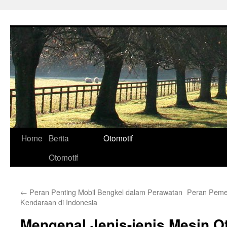
Skip
to
content
Home
Berita
Otomotif
Otomotif
←
Peran Penting Mobil Bengkel dalam Perawatan
Peran Peme
Kendaraan di Indonesia
Mengenal Jenis-jenis Mesin O