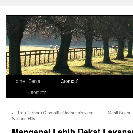
Skip
to
content
Home
Berita
Otomotif
Otomotif
←
Tren Terbaru Otomotif di Indonesia yang
Mobil Sedan T
Sedang Hits
Mengenal Lebih Dekat Layan