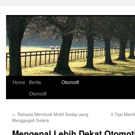
Skip
to
content
Home
Berita
Otomotif
Otomotif
←
Rahasia Membuat Mobil Sedap yang
5 Tips Memil
Menggugah Selera
Mengenal Lebih Dekat Otomoti