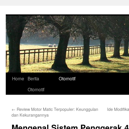
Skip
to
content
Home
Berita
Otomotif
Otomotif
←
Review Motor Matic Terpopuler: Keunggulan
Ide Modifik
dan Kekurangannya
Mengenal Sistem Penggerak 