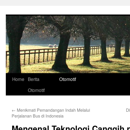
Skip
to
content
Home
Berita
Otomotif
Otomotif
←
Menikmati Pemandangan Indah Melalui
Di
Perjalanan Bus di Indonesia
Mengenal Teknologi Canggih 