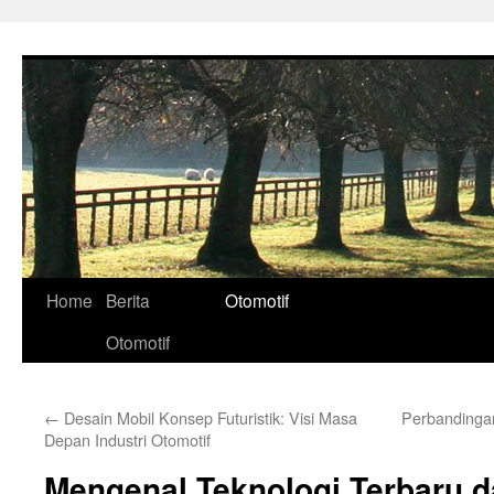
Skip
to
content
Home
Berita
Otomotif
Otomotif
←
Desain Mobil Konsep Futuristik: Visi Masa
Perbandingan
Depan Industri Otomotif
Mengenal Teknologi Terbaru d