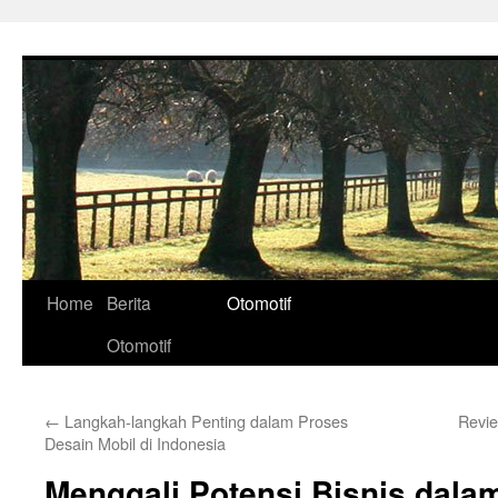
Skip
to
content
Home
Berita
Otomotif
Otomotif
←
Langkah-langkah Penting dalam Proses
Revie
Desain Mobil di Indonesia
Menggali Potensi Bisnis dalam