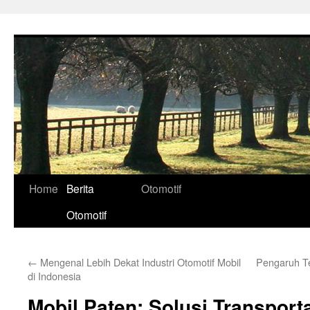
Skip
to
content
Home
Berita
Otomotif
Otomotif
←
Mengenal Lebih Dekat Industri Otomotif Mobil
Pengaruh Te
di Indonesia
Mobil Paten: Solusi Transpor