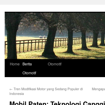
Skip
to
content
Home
Berita
Otomotif
Otomotif
←
Tren Modifikasi Motor yang Sedang Populer di
Mengapa 
Indonesia
Mobil Paten: Teknologi Cangg