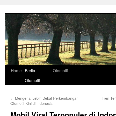
Skip
to
content
Home
Berita
Otomotif
Otomotif
←
Mengenal Lebih Dekat Perkembangan
Tren Ter
Otomotif Kini di Indonesia
Mobil Viral Terpopuler di Indo