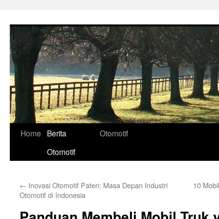
Skip
to
content
Home
Berita
Otomotif
Otomotif
←
Inovasi Otomotif Paten: Masa Depan Industri
10 Mobi
Otomotif di Indonesia
Panduan Membeli Mobil Truk 