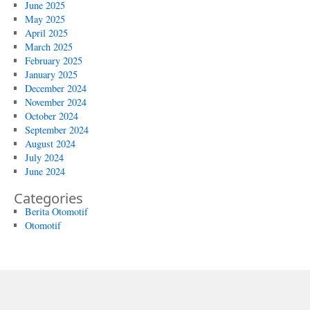
June 2025
May 2025
April 2025
March 2025
February 2025
January 2025
December 2024
November 2024
October 2024
September 2024
August 2024
July 2024
June 2024
Categories
Berita Otomotif
Otomotif