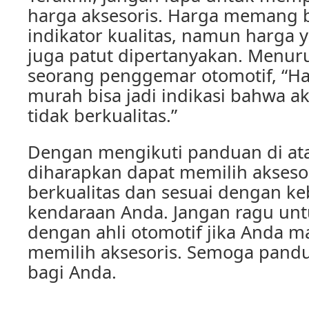
harga aksesoris. Harga memang 
indikator kualitas, namun harga 
juga patut dipertanyakan. Menuru
seorang penggemar otomotif, “Ha
murah bisa jadi indikasi bahwa ak
tidak berkualitas.”
Dengan mengikuti panduan di at
diharapkan dapat memilih akseso
berkualitas dan sesuai dengan k
kendaraan Anda. Jangan ragu unt
dengan ahli otomotif jika Anda m
memilih aksesoris. Semoga pandu
bagi Anda.