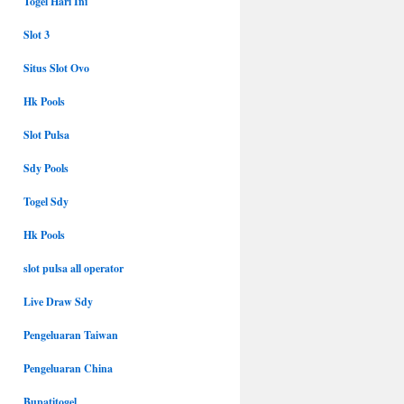
Togel Hari Ini
Slot 3
Situs Slot Ovo
Hk Pools
Slot Pulsa
Sdy Pools
Togel Sdy
Hk Pools
slot pulsa all operator
Live Draw Sdy
Pengeluaran Taiwan
Pengeluaran China
Bupatitogel