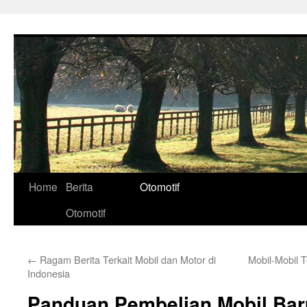
Skip
to
content
Home
Berita
Otomotif
Otomotif
←
Ragam Berita Terkait Mobil dan Motor di
Mobil-Mobil T
Indonesia
Panduan Pembelian Mobil Baru