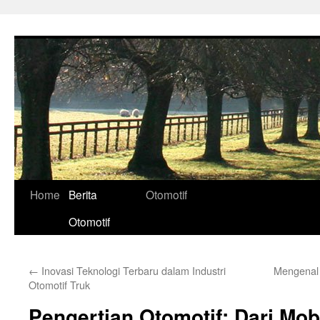
Skip
to
content
Home
Berita
Otomotif
Otomotif
←
Inovasi Teknologi Terbaru dalam Industri
Mengenal 
Otomotif Truk
Pengertian Otomotif: Dari Mob