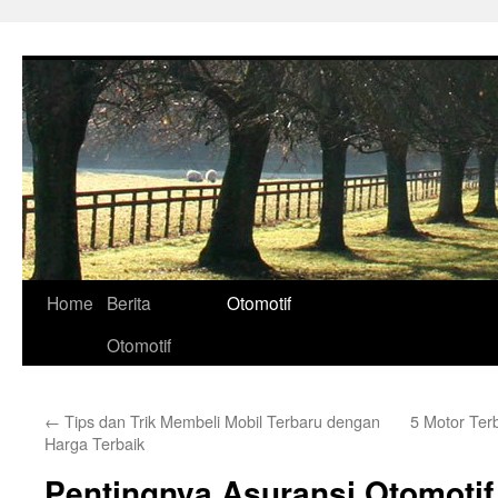
Skip
to
content
Home
Berita
Otomotif
Otomotif
←
Tips dan Trik Membeli Mobil Terbaru dengan
5 Motor Ter
Harga Terbaik
Pentingnya Asuransi Otomotif