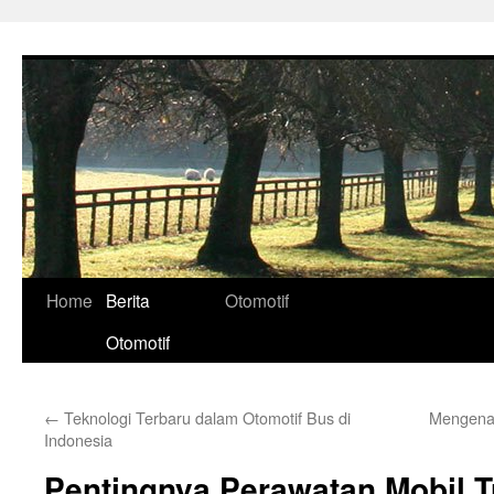
Skip
to
content
Home
Berita
Otomotif
Otomotif
←
Teknologi Terbaru dalam Otomotif Bus di
Mengenal
Indonesia
Pentingnya Perawatan Mobil T