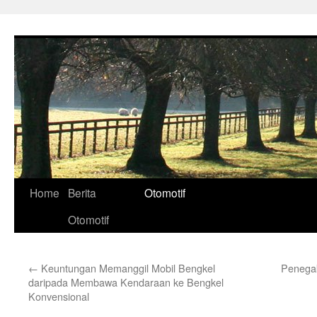
Skip
to
content
Home
Berita
Otomotif
Otomotif
←
Keuntungan Memanggil Mobil Bengkel
Penega
daripada Membawa Kendaraan ke Bengkel
Konvensional