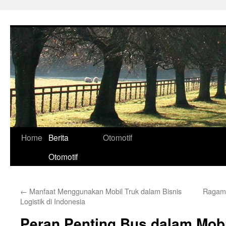
Skip
to
content
Home
Berita
Otomotif
Otomotif
←
Manfaat Menggunakan Mobil Truk dalam Bisnis
Ragam 
Logistik di Indonesia
Peran Penting Bus dalam Mobi