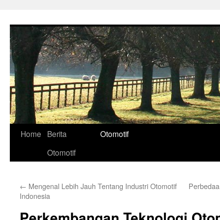
Skip
to
content
Home
Berita
Otomotif
Otomotif
←
Mengenal Lebih Jauh Tentang Industri Otomotif
Perbedaan
Indonesia
Perkembangan Teknologi Otomo