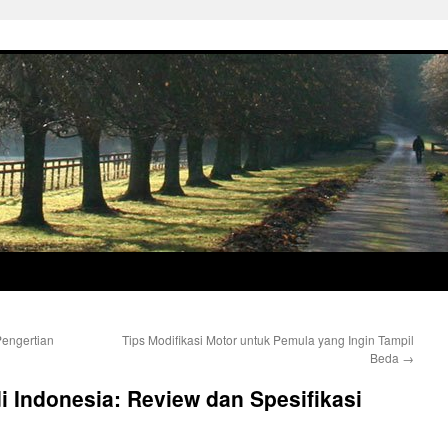
engertian
Tips Modifikasi Motor untuk Pemula yang Ingin Tampil
Beda
→
di Indonesia: Review dan Spesifikasi