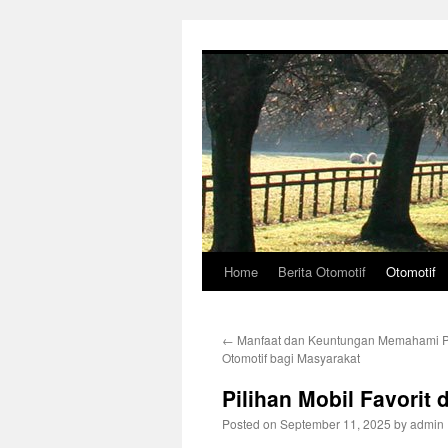
Skip
to
content
Home
Berita Otomotif
Otomotif
←
Manfaat dan Keuntungan Memahami P
Otomotif bagi Masyarakat
Pilihan Mobil Favorit 
Posted on
September 11, 2025
by
admin