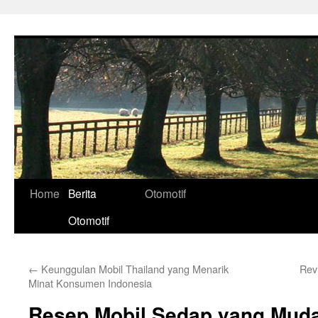
Skip
to
content
Home
Berita
Otomotif
Otomotif
←
Keunggulan Mobil Thailand yang Menarik
Rev
Minat Konsumen Indonesia
Resep Mobil Sedap yang Muda