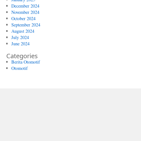
December 2024
November 2024
October 2024
September 2024
August 2024
July 2024
June 2024
Categories
Berita Otomotif
Otomotif