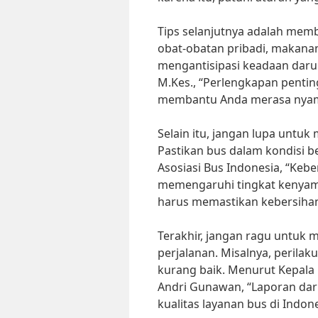
Tips selanjutnya adalah mem
obat-obatan pribadi, makanan
mengantisipasi keadaan darura
M.Kes., “Perlengkapan penti
membantu Anda merasa nyama
Selain itu, jangan lupa untu
Pastikan bus dalam kondisi b
Asosiasi Bus Indonesia, “Keb
memengaruhi tingkat kenyam
harus memastikan kebersihan
Terakhir, jangan ragu untuk 
perjalanan. Misalnya, perilak
kurang baik. Menurut Kepala
Andri Gunawan, “Laporan da
kualitas layanan bus di Indo