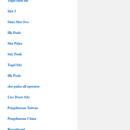
Togel Hari Ini
Slot 3
Situs Slot Ovo
Hk Pools
Slot Pulsa
Sdy Pools
Togel Sdy
Hk Pools
slot pulsa all operator
Live Draw Sdy
Pengeluaran Taiwan
Pengeluaran China
Bupatitogel