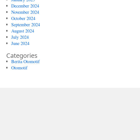
December 2024
November 2024
October 2024
September 2024
August 2024
July 2024
June 2024
Categories
Berita Otomotif
Otomotif