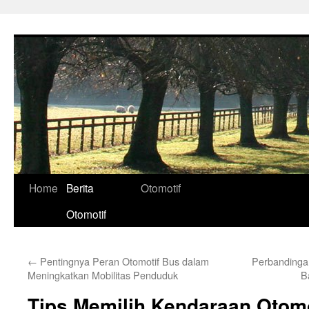
Skip
to
content
Home
Berita
Otomotif
Otomotif
←
Pentingnya Peran Otomotif Bus dalam
Perbandingan
Meningkatkan Mobilitas Penduduk
B
Tips Memilih Kendaraan Otomo