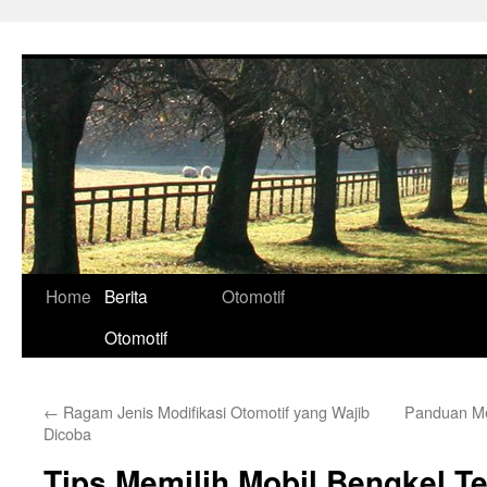
Skip
to
content
Home
Berita
Otomotif
Otomotif
←
Ragam Jenis Modifikasi Otomotif yang Wajib
Panduan Mem
Dicoba
Tips Memilih Mobil Bengkel Te