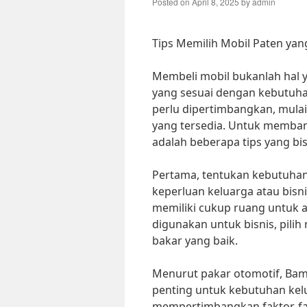
Posted on
April 8, 2025
by
admin
Tips Memilih Mobil Paten yan
Membeli mobil bukanlah hal y
yang sesuai dengan kebutuhan
perlu dipertimbangkan, mulai
yang tersedia. Untuk memban
adalah beberapa tips yang b
Pertama, tentukan kebutuhan
keperluan keluarga atau bisni
memiliki cukup ruang untuk 
digunakan untuk bisnis, pilih
bakar yang baik.
Menurut pakar otomotif, Bam
penting untuk kebutuhan kelu
mempertimbangkan faktor-fak