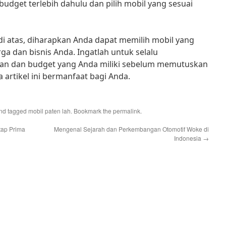
budget terlebih dahulu dan pilih mobil yang sesuai
i atas, diharapkan Anda dapat memilih mobil yang
ga dan bisnis Anda. Ingatlah untuk selalu
n dan budget yang Anda miliki sebelum memutuskan
artikel ini bermanfaat bagi Anda.
nd tagged
mobil paten lah
. Bookmark the
permalink
.
tap Prima
Mengenal Sejarah dan Perkembangan Otomotif Woke di
Indonesia
→