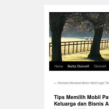
Skip
to
content
Home
Berita Otomotif
Otomotif
←
Rahasia Merawat Mesin Mobil agar Te
Tips Memilih Mobil P
Keluarga dan Bisnis 