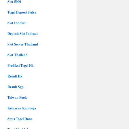
Slot 5000
Togel Deposit Pulsa
Slot Indosat
Deposit Slot Indosat
Slot Server Thailand
Slot Thailand
Prediksi Togel Hk
Result Hk
Result Sgp
Taiwan Pools
Keluaran Kamboja
Situs Togel Dana