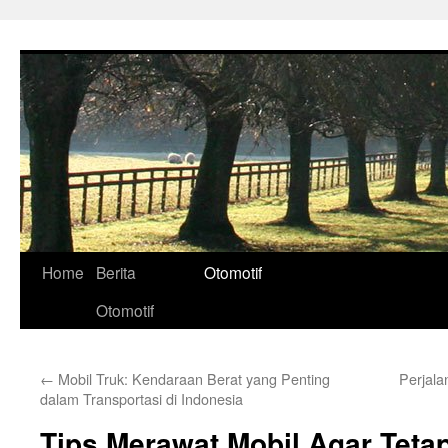
Skip
to
content
Home
Berita
Otomotif
Otomotif
←
Mobil Truk: Kendaraan Berat yang Penting
Perjala
dalam Transportasi di Indonesia
Tips Merawat Mobil Agar Teta